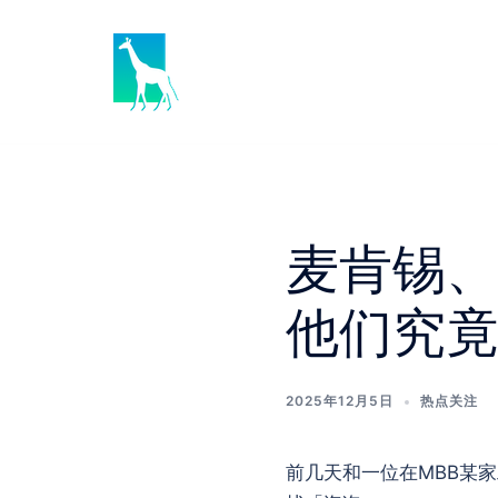
Skip
to
content
麦肯锡、
他们究
2025年12月5日
热点关注
前几天和一位在MBB某