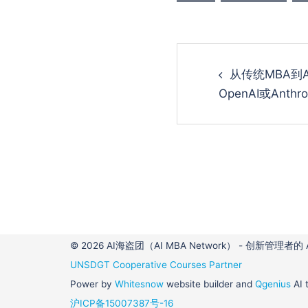
Post
从传统MBA到
navigatio
OpenAI或Anthro
© 2026 AI海盗团（AI MBA Network） - 创新管理者的
UNSDGT Cooperative Courses Partner
Power by
Whitesnow
website builder and
Qgenius
AI 
沪ICP备15007387号-16