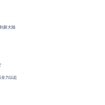
看到新大陆
变
后全力以赴